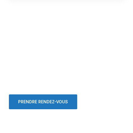
Vous souhaitez plus
d’informations ou
encore prendre un
rendez-vous ?
PRENDRE RENDEZ-VOUS