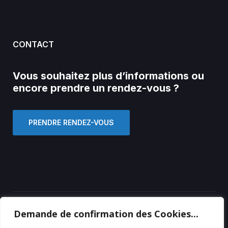
CONTACT
Vous souhaitez plus d’informations ou
encore prendre un rendez-vous ?
PRENDRE RENDEZ-VOUS
Demande de confirmation des Cookies...
Copyright © 2023 crée par
Wapix.be
.
Tous droits